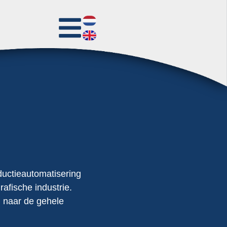
oductieautomatisering
afische industrie.
d naar de gehele