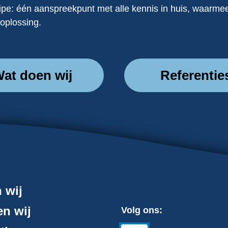
cipe: één aanspreekpunt met alle kennis in huis, waarmee
oplossing.
at doen wij
Referentie
n wij
n wij
Volg ons: