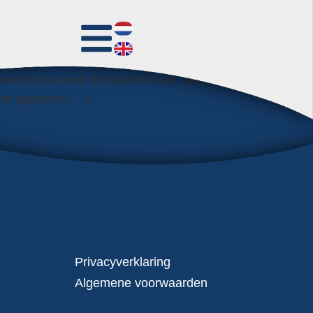
Steptronics heeft samen met Tribus een
twerpen van een doppenselector, heeft
tor guidance […]
ductie en assemblage een compleet systeem
uniceert onder andere met lasrobots,
rden alle stappen in het […]
Privacyverklaring
Algemene voorwaarden