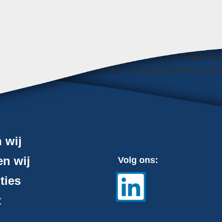
et ombouwen van voertuigen voor vervoer van rolstoelen. 
t swivelarm. Naast het inrichten van een PLC en het on
et de tools en de communicatie met de bestaande opera
tomotive industrie heeft Steptronics voor de assenpro
pen MES systeem, genaamd Stepcheck. Dit systeem comm
n wij
. Door middel van een ingebouwde operator guidance wo
n wij
Volg ons:
ties
t