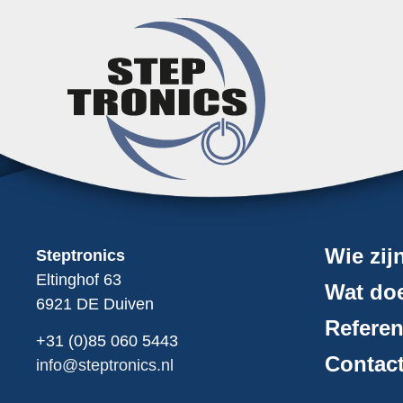
Tribus
Tribus is een bedrijf gespecialiseerd in h
assemblagelijn opgezet voor de stoelen me
Steptronics een open protocol koppeling m
VDL Groep
Om te voldoen aan de hoge eisen van de au
opgezet met behulp van het eigen ontwor
Wie zij
Steptronics
PLC’s, printers en torque-aanhaalsystemen
Eltinghof 63
Wat doe
6921 DE Duiven
Referen
+31 (0)85
060
5443
Contac
info@steptronics.nl